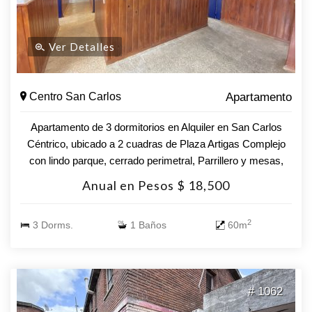
Ver Detalles
Centro San Carlos
Apartamento
Apartamento de 3 dormitorios en Alquiler en San Carlos
Céntrico, ubicado a 2 cuadras de Plaza Artigas Complejo
con lindo parque, cerrado perimetral, Parrillero y mesas,
zona de lavadero - Los gastos comunes ya están incluídos
Anual en Pesos $ 18,500
en el precio del alquiler - Cercano a Escuelas,
Supermercados, Banco, Juzgados, Centro Deportivo,
2
3 Dorms.
1 Baños
60m
Transporte Público Estacionamiento dentro del complejo
por orden de llegada Requisitos para alquilar: - No estar en
el Clearing. - Comprobante de ingresos - Opciones
Garantía: Porto Seguros, Mapfre, Sura, Fideciú. Somos
# 1062
corredores Porto Seguros, Mapfre, Sura y Fideciú,
tramitando con agilidad los mismos desde nuestras