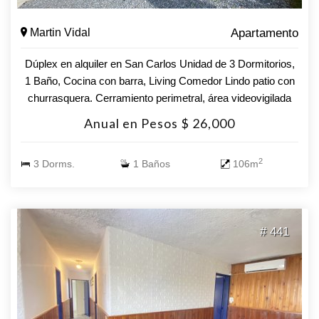
Martin Vidal
Apartamento
Dúplex en alquiler en San Carlos Unidad de 3 Dormitorios,
1 Baño, Cocina con barra, Living Comedor Lindo patio con
churrasquera. Cerramiento perimetral, área videovigilada
con monitoreo. Estacionamiento Instalación para
Anual en Pesos $ 26,000
lavarropas, previsión A.A. Bajos Gastos Comunes ($1.069)
Garantía Aceptada: Porto Seguros. Somos corredores de
2
3 Dorms.
1 Baños
106m
Porto Seguros, tramitando desde nuestras oficinas con
agilidad la garantía. Consulte con nuestros asesores.
# 441