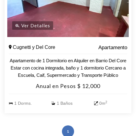
Ver Detalles
Cugnetti y Del Core
Apartamento
Apartamento de 1 Dormitorio en Alquiler en Barrio Del Core
Estar con cocina integrada, baño y 1 dormitorio Cercano a
Escuela, Caif, Supermercado y Transporte Público
Requisitos para alquilar: - No estar en el Clearing. -
Anual en Pesos $ 12,000
Comprobante de ingresos - Opciones Garantía: Porto
Seguro, Mapfre, Sura y Fideciú Somos corredores Porto
2
1 Dorms.
1 Baños
0m
Seguro, Mapfre, Sura y Fideciú, tramitando con agilidad los
mismos desde nuestras oficinas. Nuestros asesores están
listos para responder a todas sus preguntas y ayudarle a
dar el próximo paso. ¡Contacte con nosotros hoy mismo!
1