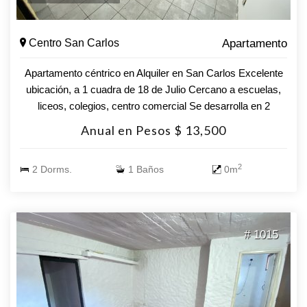
Centro San Carlos
Apartamento
Apartamento céntrico en Alquiler en San Carlos Excelente
ubicación, a 1 cuadra de 18 de Julio Cercano a escuelas,
liceos, colegios, centro comercial Se desarrolla en 2
Plantas En Planta Baja: - Living comedor con cocina
Anual en Pesos $ 13,500
integrada - Baño amplio En Planta Alta: - 2 Dormitorios (uno
de ellos con vestidor) - Balcón Requisitos para alquilar:  No
2
2 Dorms.
1 Baños
0m
estar en el Clearing de Informes  Comprobante de ingresos 
Opciones Garantía: Porto Seguros, Mapfre, Fideciú, Sura,
somos corredores de estas empresas, tramitando con
agilidad los mismos desde nuestras oficinas. No pierda la
# 1015
oportunidad de hacer de este apartamento su hogar.
Nuestros asesores están listos para responder a todas sus
preguntas y ayudarle a dar el próximo paso ¡Contacte con
nosotros hoy mismo!