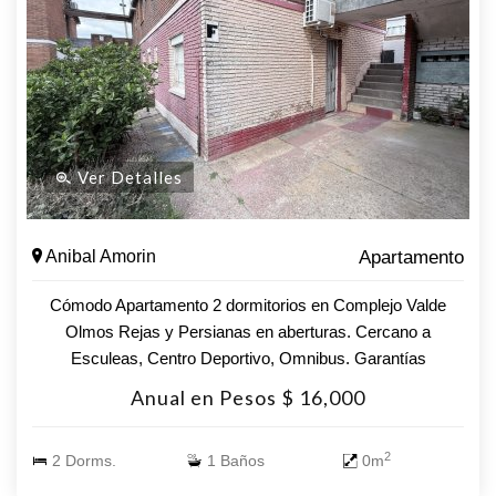
oficinas.- **Consulte con nuestros asesores para obtener
más información. ** ¡Estamos aquí para ayudarte a dar el
siguiente paso!
Ver Detalles
Anibal Amorin
Apartamento
Cómodo Apartamento 2 dormitorios en Complejo Valde
Olmos Rejas y Persianas en aberturas. Cercano a
Esculeas, Centro Deportivo, Omnibus. Garantías
aceptadas: Porto, Mapfre, Fifeciu, Sura. Se tramitan desde
Anual en Pesos $ 16,000
la inmobiliaria. Coordine una visita y acceda a su vivienda.
2
2 Dorms.
1 Baños
0m