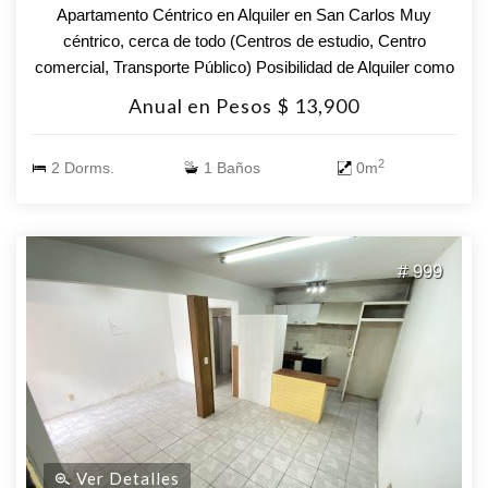
Apartamento Céntrico en Alquiler en San Carlos Muy
céntrico, cerca de todo (Centros de estudio, Centro
comercial, Transporte Público) Posibilidad de Alquiler como
Local Comercial, ideal Barbería, Peluquería, Gimnasio,
Anual en Pesos $ 13,900
Centro de estética, etc - Amplio estar muy luminoso, con
cocina integrada y estufa a leña - 2 Dormitorios - Baño
2
2 Dorms.
1 Baños
0m
Requisitos para alquilar: - No estar en el Clearing. -
Comprobante de ingresos - Opciones Garantía: Porto
Seguros, Mapfre, Fideciú, SURA - Somos corredores de
Porto Seguros, Mapfre, Fideciú y SURA, tramitando con
# 999
agilidad los mismos desde nuestras oficinas.- Consulte con
nuestros asesores para mas información y programar una
visita.-
Ver Detalles