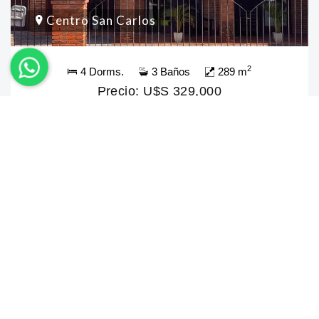
Centro San Carlos
2
4 Dorms.
3 Baños
289 m
Precio: U$S 329,000
Teléfonos
+598 4266 4560
+598 98 254 024