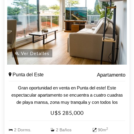
Ver Detalles
Punta del Este
Apartamento
Gran oportunidad en venta en Punta del este! Este
espectacular apartamento se encuentra a cuatro cuadras
de playa mansa, zona muy tranquila y con todos los
servicios cerca. Super luminoso, orientación norte. Cuenta
U$S 285,000
con dos dormitorios, dos baños, living comedor, cocina
integrada con barra y amplio balcón. Equipado con todo el
2
2 Dorms.
2 Baños
90m
confort y realizado con los mejores materiales, comodo,