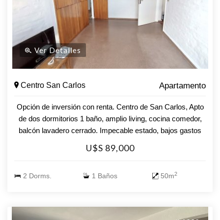
ofrecer, desde tiendas y restaurantes hasta parques y
transporte público. Este apartamento es ideal tanto para
quienes buscan su primer hogar como para inversores que
desean aprovechar el potencial del mercado inmobiliario en
Ver Detalles
San Carlos. No dejes pasar esta oportunidad. Consulta con
nuestros asesores y da el primer paso hacia tu nuevo estilo
de vida. ¡Te esperamos!
Centro San Carlos
Apartamento
Opción de inversión con renta. Centro de San Carlos, Apto
de dos dormitorios 1 baño, amplio living, cocina comedor,
balcón lavadero cerrado. Impecable estado, bajos gastos
comunes. El complejo cuenta con parque, juegos para
U$S 89,000
niños, salón con parrillero, bicicletero y sector para secado
de ropa. Consúltenos, es su OPORTUNIDAD!!
2
2 Dorms.
1 Baños
50m