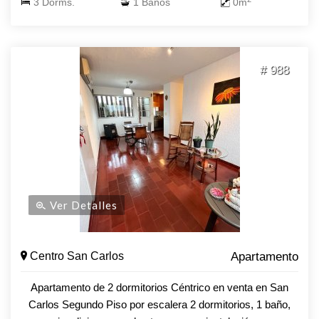
3 Dorms.
1 Baños
0m
Estacionamiento cerrado (no exclusivo), parrillero, Salón de
usos múltiples Construcción muy sólida Gastos comunes $
1800 Actualmente está alquilado ¡No esperes más y
consulta con nuestros asesores!
# 988
Ver Detalles
Centro San Carlos
Apartamento
Apartamento de 2 dormitorios Céntrico en venta en San
Carlos Segundo Piso por escalera 2 dormitorios, 1 baño,