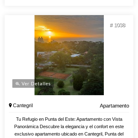
moderno y funcional. mobiliario a estrenar y aire
acondicionado en todos sus ambientes. Edificio inaugurado
en 2024, con hermosas áreas verdes, parque privado, dos
# 1038
piscinas externas climatizadas, barbacoas, sala de juegos,
gimnasio, sauna, laundry, cancha poli deportes, zona de
juegos para niños, vigilancia 24 horas. cuenta con garaje en
subsuelo Gastos comunes bajos! es Ideal como inversion o
para disfrutarlo todo el año Coordina tu visita!
Ver Detalles
Cantegril
Apartamento
Tu Refugio en Punta del Este: Apartamento con Vista
Panorámica Descubre la elegancia y el confort en este
exclusivo apartamento ubicado en Cantegril, Punta del