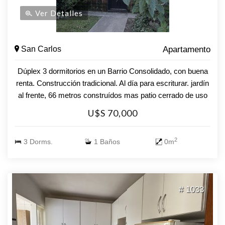
Ver Detalles
San Carlos
Apartamento
Dúplex 3 dormitorios en un Barrio Consolidado, con buena
renta. Construcción tradicional. Al día para escriturar. jardín
al frente, 66 metros construídos mas patio cerrado de uso
exclusivo. Con una orientación oeste que te regala
U$S 70,000
luminosidad natural durante todo el día, esta unidad de 3
dormitorios y 1 baño es el refugio que estabas esperando.
2
3 Dorms.
1 Baños
0m
La cocina definida se integra perfectamente con el amplio
living-comedor, creando un ambiente ideal para compartir
momentos inolvidables con familia y amigos. Ubicado en
una zona tranquila y accesible, este apartamento te ofrece
# 1033
la oportunidad de disfrutar de la vida urbana sin renunciar a
la paz que mereces. No dejes pasar esta oportunidad.
Consulta con nuestros asesores y da el primer paso hacia