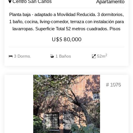
Centro San Carlos
Apartamento
Planta baja - adaptado a Movilidad Reducida. 3 dormitorios,
1 baño, cocina, living-comedor, terraza con instalación para
lavarropas. Superficie Total 52 metros cuadrados. Pisos
interiores de cerámica, la terraza tiene baldosas. Rejas en
U$S 80,000
todas las aberturas y una de ellas, en un dormitorio, puede
ser abierta. El apartamento se entrega pintado. Complejo
2
3 Dorms.
1 Baños
52m
totalmente cercado con rejas de hierro y puertas sin
picaporte, se abren sólo con llave, para mayor seguridad,
estacionamiento, juegos para niños, parrilleros. Excelente
ubicación, cercano a Centro Deportivo, Escuelas, Colegios,
# 1076
Liceo, Centro Comercial, Transporte Público. Consulte con
nuestros asesores!!