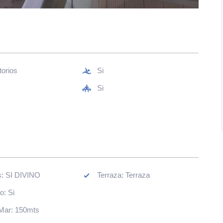
torios
Si
s
Si
Muebles: SI DIVINO
Terraza: Terraza
Lavadero: Si
 Mar: 150mts