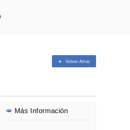
0
Volver Atras
Más Información