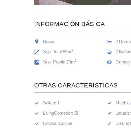
INFORMACIÓN BÁSICA
Brava
2 Dormi
2
Sup. Total 89m
2 Baño
2
Sup. Propia 73m
Garage
OTRAS CARACTERISTICAS
Suites: 1
LivingComedor: Si
Cocina: Cocina
Dist. al