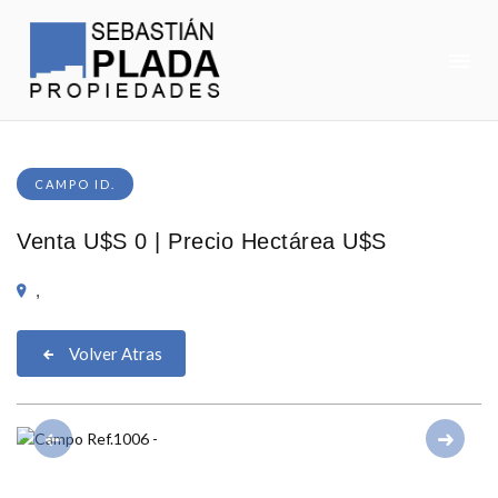
CAMPO ID.
Venta U$S 0 | Precio Hectárea U$S
,
Volver Atras
Anterior
Siguie